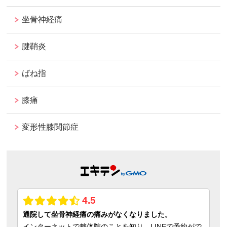
坐骨神経痛
腱鞘炎
ばね指
膝痛
変形性膝関節症