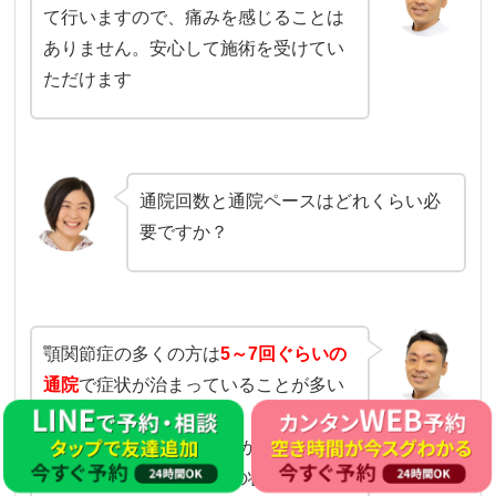
て行いますので、痛みを感じることは
ありません。安心して施術を受けてい
ただけます
通院回数と通院ペースはどれくらい必
要ですか？
顎関節症の多くの方は
5
～7
回ぐらいの
通院
で症状が治まっていることが多い
です。
初回から3日以内に2回目が望ましく、
その後は1週間後とお体の状態を見て通