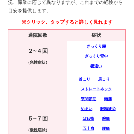
況、職業に応じて異なりますが、これまでの経験から
目安を提供します。
※クリック、タップすると詳しく見れます
通院回数
症状
ぎっくり腰
２~４回
ぎっくり背中
（急性症状）
寝違い
首
こり
肩こり
ストレートネック
顎関節症
頭痛
めまい
眼精疲労
５~７回
ばね指
腕痛
五十肩
腰痛
（慢性症状）