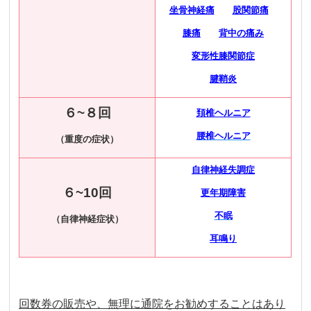
坐骨神経痛
股関節痛
膝痛
背中の痛み
変形性膝関節症
腱鞘炎
６~８回
頚椎ヘルニア
腰椎ヘルニア
（重度の症状）
自律神経失調症
６~
10回
更年期障害
不眠
（自律神経症状）
耳鳴り
回数券の販売や、無理に通院をお勧めすることはあり