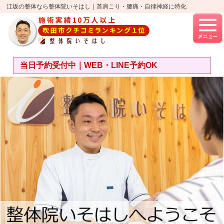
江坂の整体なら整体院いそはし｜首肩こり・腰痛・自律神経に特化
当日予約受付中｜WEB・LINE予約OK