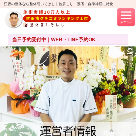
江坂の整体なら整体院いそはし｜首肩こり・腰痛・自律神経に特化
当日予約受付中｜WEB・LINE予約OK