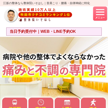
江坂の整体なら整体院いそはし｜首肩こり・腰痛・自律神経に特化
当日予約受付中｜WEB・LINE予約OK