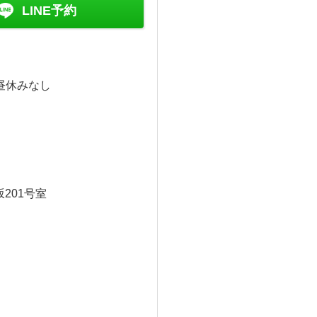
LINE予約
※昼休みなし
201号室