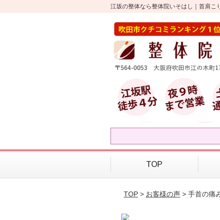
江坂の整体なら整体院いそはし｜首肩こ
TOP
TOP
>
お客様の声
> 手首の痛