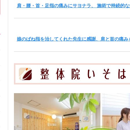
肩・腰・首・足指の痛みにサヨナラ、 施術で持続的な
娘のばね指を治してくれた先生に感謝、肩と首の痛み