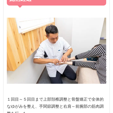
１回目～５回目まで上部頚椎調整と骨盤矯正で全体的
なゆがみを整え、手関節調整と右肩～前腕部の筋肉調