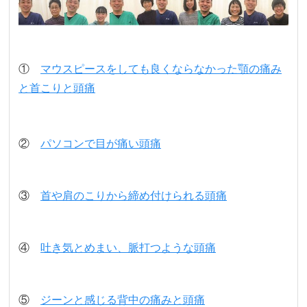
①
マウスピースをしても良くならなかった顎の痛み
と首こりと頭痛
②
パソコンで目が痛い頭痛
③
首や肩のこりから締め付けられる頭痛
④
吐き気とめまい、脈打つような頭痛
⑤
ジーンと感じる背中の痛みと頭痛