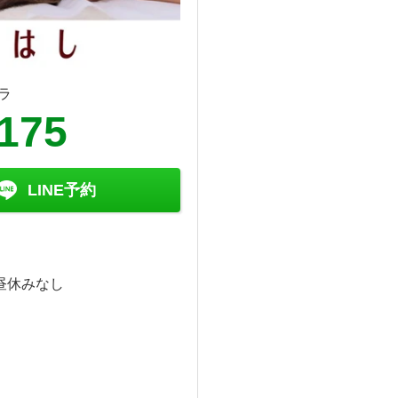
ラ
4175
LINE予約
※昼休みなし