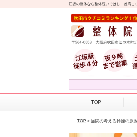
江坂の整体なら整体院いそはし｜首肩こ
TOP
TOP
> 当院の考える捻挫の原