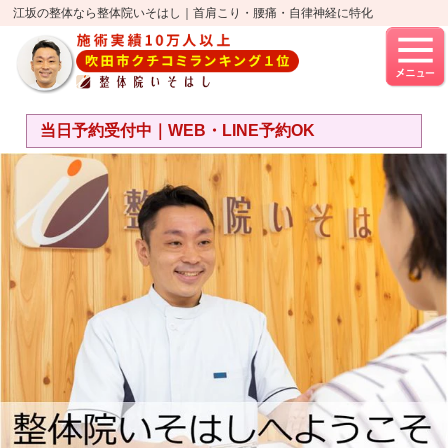
江坂の整体なら整体院いそはし｜首肩こり・腰痛・自律神経に特化
当日予約受付中｜WEB・LINE予約OK